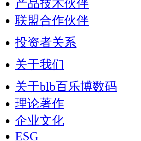
产品技术伙伴
联盟合作伙伴
投资者关系
关于我们
关于blb百乐博数码
理论著作
企业文化
ESG