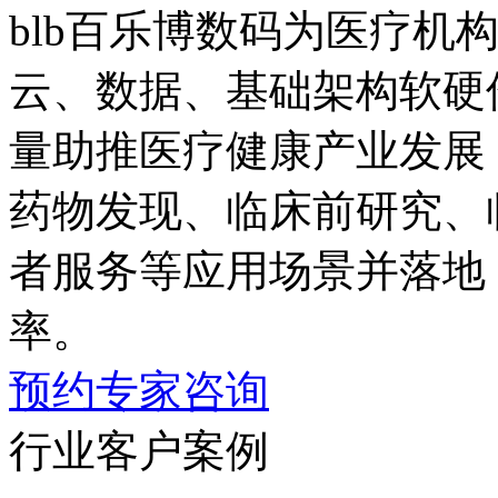
blb百乐博数码为医疗机
云、数据、基础架构
量助推医疗健康产业发展；同
药物发现、临床前研究
者服务等应用场景并落地
率。
预约专家咨询
行业客户案例