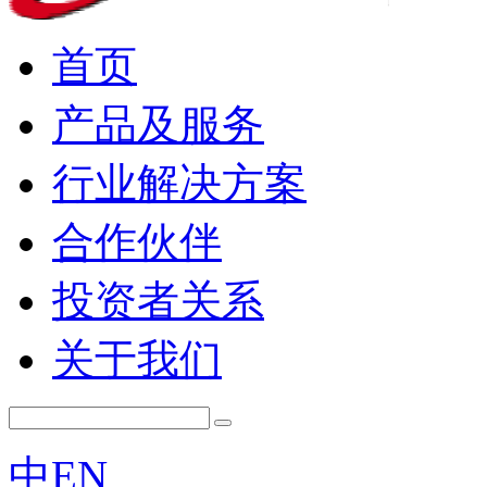
首页
产品及服务
行业解决方案
合作伙伴
投资者关系
关于我们
中
EN