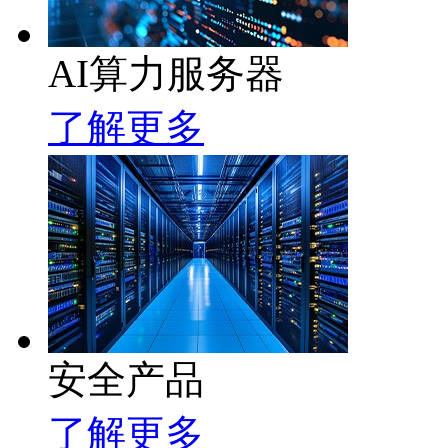
AI算力服务器
了解更多
安全产品
了解更多