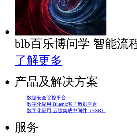
blb百乐博问学 智能流
了解更多
产品及解决方案
数据安全管控平台
数字化应用-Bluenic客户数据平台
数字化应用-云捷集成中间件（ESB）
服务