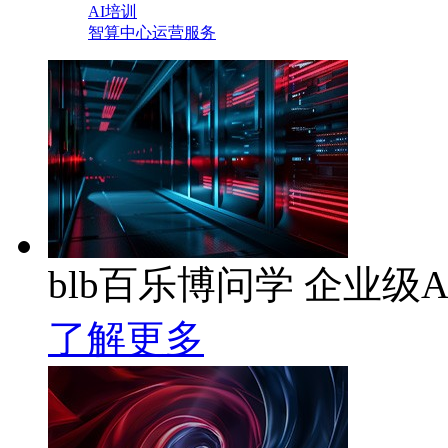
AI培训
智算中心运营服务
blb百乐博问学 企业级A
了解更多